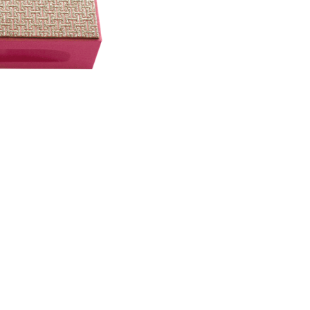
RIALES
RANITO
RES