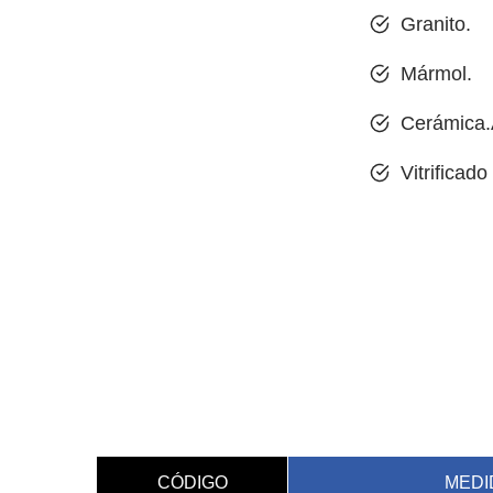
Granito.
Discos fibra de carbono y plástico
Mármol.
Herramientas varias para fibra de 
Cerámica.
DISCOS MATERIALES ABRASIVOS
Vitrificado
Discos láser materiales abrasivos
Discos turbo materiales abrasivos
Discos para asfalto y hormigón vie
Discos hormigón fresco
Coronas hormigón
Platos desbaste hormigón
CÓDIGO
MEDI