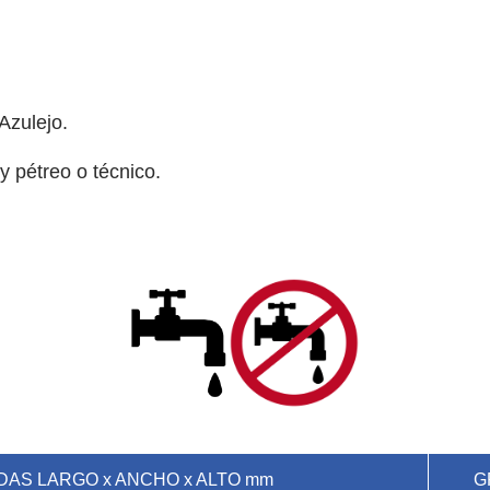
s
vidrio y de carbono
Azulejo.
 Y HORMIGÓN
 y pétreo o técnico.
jo
DAS LARGO x ANCHO x ALTO mm
G