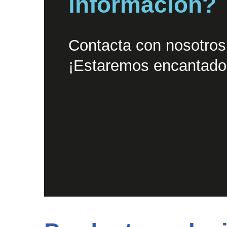
información?
Discos madera
Contacta con nosotros
¡Estaremos encantados