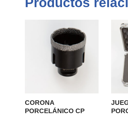
Productos relac
CORONA
JUE
PORCELÁNICO CP
POR