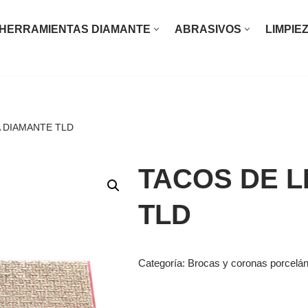
HERRAMIENTAS DIAMANTE
ABRASIVOS
LIMPIE
O INOXIDABLE
RO
A DIAMANTE TLD
ASTE LIMPIEZA HIERRO ACERO INOXIDABLE
TACOS DE L
INIO
TLD
RA
ICA AUTOMOCIÓN
Categoría:
Brocas y coronas porcelán