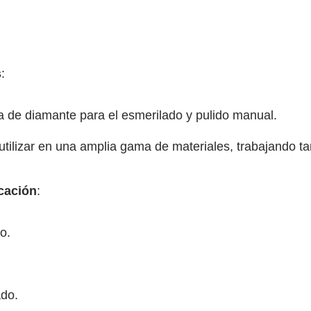
s
:
ja de diamante para el esmerilado y pulido manual.
celánico
tilizar en una amplia gama de materiales, trabajando 
cación
:
 caliza
o.
BONO
ado.