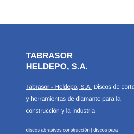
Coronas granito
DISCOS ABRASIVOS MULTI MATE
Platos desbaste granito
DISCOS LÁMINAS
Pads y vasos granito
Accesorios
TABRASOR
DISCOS MATERIALES DUROS Y G
HELDEPO, S.A.
Discos láser granito
Tabrasor - Heldepo, S.A.
Discos de cort
Discos turbo granito
y herramientas de diamante para la
DISCOS CONSTRUCCIÓN INTERIO
construcción y la industria
Discos cerámicos
discos abrasivos construcción
|
discos para