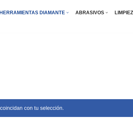
HERRAMIENTAS DIAMANTE
ABRASIVOS
LIMPIE
O INOXIDABLE
RO
ASTE LIMPIEZA HIERRO ACERO INOXIDABLE
INIO
RA
ICA AUTOMOCIÓN
oincidan con tu selección.