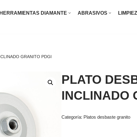
HERRAMIENTAS DIAMANTE
ABRASIVOS
LIMPIE
O INOXIDABLE
RO
NCLINADO GRANITO PDGI
ASTE LIMPIEZA HIERRO ACERO INOXIDABLE
PLATO DES
INIO
INCLINADO 
RA
ICA AUTOMOCIÓN
Categoría:
Platos desbaste granito