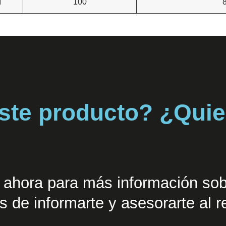
I
100
s
vidrio y de carbono
 Y HORMIGÓN
este producto? ¿Qui
jo
 ahora para más información sob
 de informarte y asesorarte al r