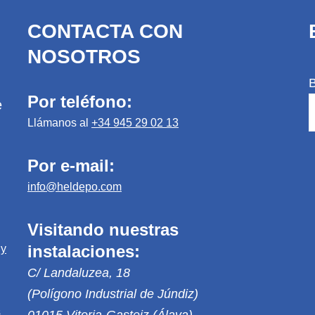
CONTACTA CON
NOSOTROS
Por teléfono:
e
Llámanos al
+34 945 29 02 13
Por e-mail:
info@heldepo.com
Visitando nuestras
instalaciones:
 y
C/ Landaluzea, 18
(Polígono Industrial de Júndiz)
s
01015 Vitoria-Gasteiz (Álava)