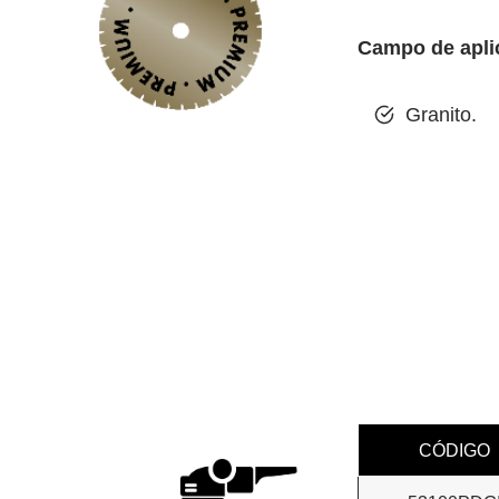
Discos porcelánico
Campo de apli
Brocas y coronas porcelánico
Granito.
Accesorios coronas porcelánico
Herramientas desbaste y lijado por
DISCOS MÁRMOL Y CALIZA
Discos mármol y caliza
Herramientas varias para mármol y
DISCOS FIBRA DE VIDRIO Y CAR
CÓDIGO
Discos fibra de vidrio