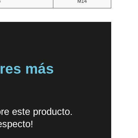
8
M14
eres más
re este producto.
especto!