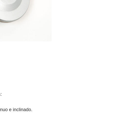
RIALES
RANITO
RES
s
:
inuo e inclinado.