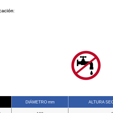
cación
:
celánico
 caliza
BONO
DIÁMETRO mm
ALTURA SE