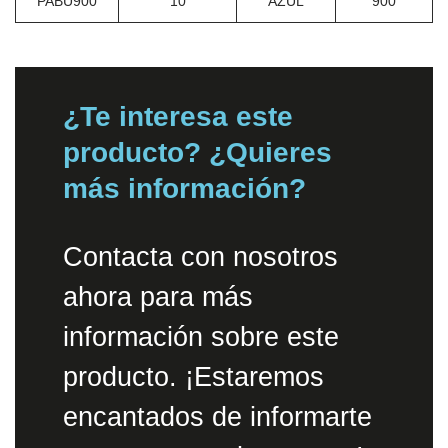
PABU900
10
AZUL
900
¿Te interesa este
producto? ¿Quieres
más información?
Contacta con nosotros
ahora para más
información sobre este
producto. ¡Estaremos
encantados de informarte