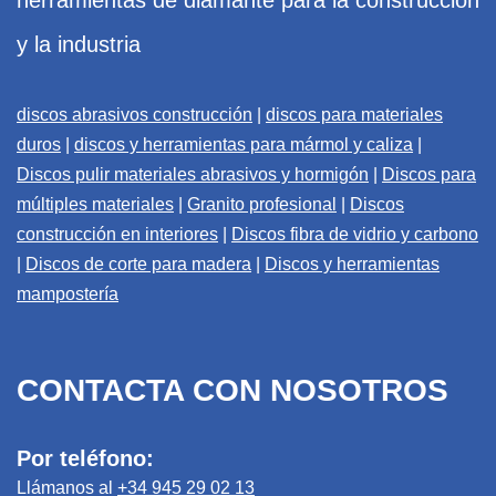
herramientas de diamante para la construcción
y la industria
discos abrasivos construcción
|
discos para materiales
duros
|
discos y herramientas para mármol y caliza
|
Discos pulir materiales abrasivos y hormigón
|
Discos para
múltiples materiales
|
Granito profesional
|
Discos
construcción en interiores
|
Discos fibra de vidrio y carbono
|
Discos de corte para madera
|
Discos y herramientas
mampostería
CONTACTA CON NOSOTROS
Por teléfono:
Llámanos al
+34 945 29 02 13