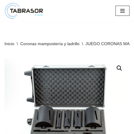
Saltar
al
contenido
Inicio
\
Coronas mampostería y ladrillo
\
JUEGO CORONAS MAMP