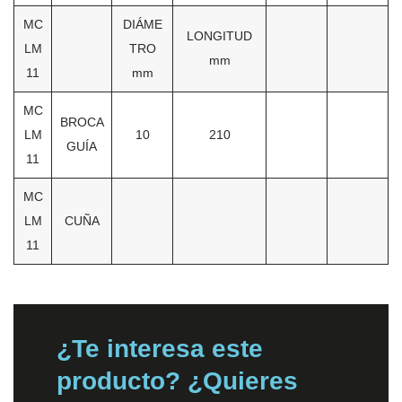
MC
DIÁME
LONGITUD
LM
TRO
mm
11
mm
MC
BROCA
LM
10
210
GUÍA
11
MC
LM
CUÑA
11
¿Te interesa este
producto? ¿Quieres