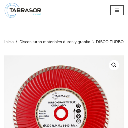
Saltar
al
contenido
Inicio
\
Discos turbo materiales duros y granito
\
DISCO TURBO 