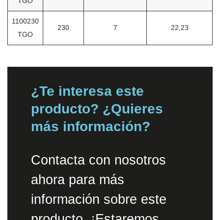
TGO
1100230
230
7
22,23
TGO
¿Te interesa este
producto? ¿Quieres
más información?
Contacta con nosotros
ahora para más
información sobre este
producto. ¡Estaremos