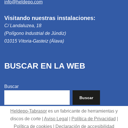
info@heldepo.com
Visitando nuestras instalaciones:
C/ Landaluzea, 18
(Polígono Industrial de Júndiz)
01015 Vitoria-Gasteiz (Álava)
BUSCAR EN LA WEB
Buscar
Buscar
Heldepo-Tabrasor
es un fabricante de herramientas y
discos de corte |
Aviso Legal
|
Política de Privacidad
|
Política de cookies
|
Declaración de accesibilidad